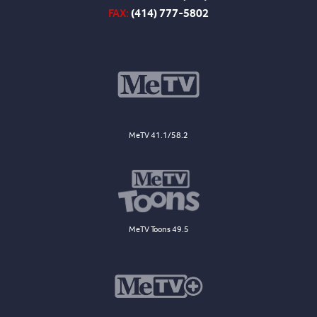
FAX:
(414) 777-5802
MeTV 41.1/58.2
MeTV Toons 49.5