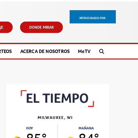
PATROCINADO POR:
JE
DONDE MIRAR
RTEOS
ACERCA DE NOSOTROS
M
e
TV
MILWAUKEE, WI
HOY
MAÑANA