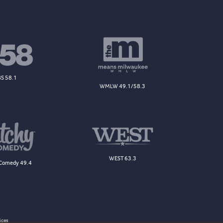
S 58.1
WMLW 49.1/58.3
WEST 63.3
Comedy 49.4
ices