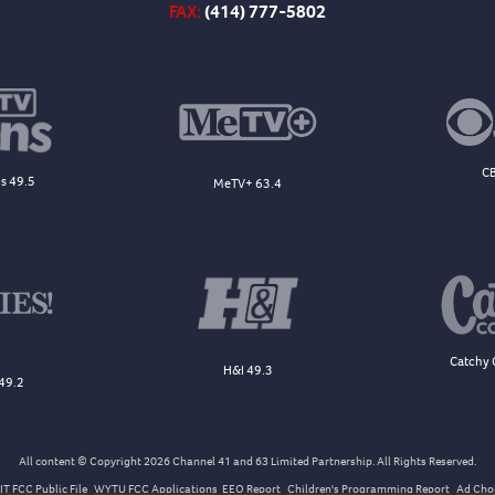
FAX:
(414) 777-5802
CB
s 49.5
MeTV+ 63.4
Catchy 
H&I 49.3
49.2
All content © Copyright 2026 Channel 41 and 63 Limited Partnership. All Rights Reserved.
T FCC Public File
WYTU FCC Applications
EEO Report
Children's Programming Report
Ad Cho