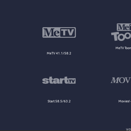
MeTV Toon
MeTV 41.1/58.2
Start 58.5/63.2
Movies! 
WDJ