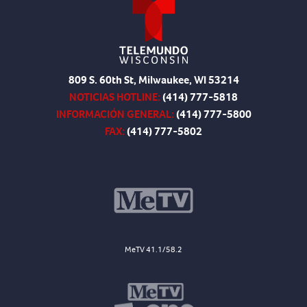
809 S. 60th St, Milwaukee, WI 53214
NOTICIAS HOTLINE:
(414) 777-5818
INFORMACIÓN GENERAL:
(414) 777-5800
FAX:
(414) 777-5802
MeTV 41.1/58.2