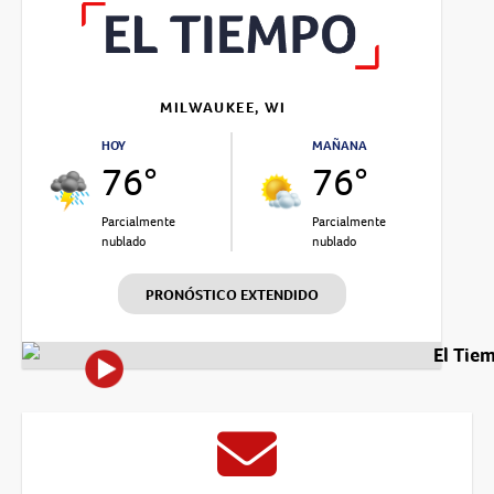
MILWAUKEE, WI
HOY
MAÑANA
76°
76°
Parcialmente
Parcialmente
nublado
nublado
PRONÓSTICO EXTENDIDO
El Tie