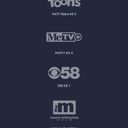
MeTV Toons 49.5
MeTV+ 63.4
CBS 58.1