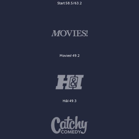
Start 58.5/63.2
Movies! 49.2
H&I 49.3