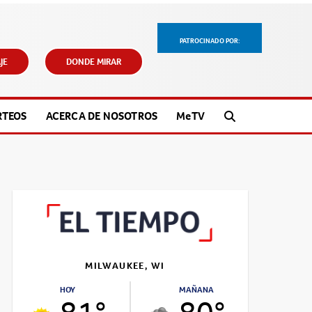
PATROCINADO POR:
JE
DONDE MIRAR
RTEOS
ACERCA DE NOSOTROS
M
e
TV
MILWAUKEE, WI
HOY
MAÑANA