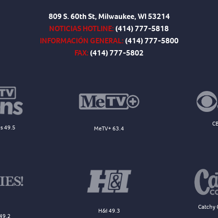
809 S. 60th St, Milwaukee, WI 53214
NOTICIAS HOTLINE:
(414) 777-5818
INFORMACIÓN GENERAL:
(414) 777-5800
FAX:
(414) 777-5802
CB
s 49.5
MeTV+ 63.4
Catchy 
H&I 49.3
49.2