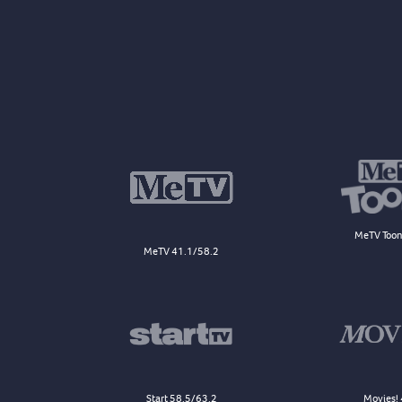
MeTV Toon
MeTV 41.1/58.2
Start 58.5/63.2
Movies! 