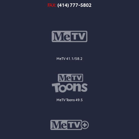
FAX:
(414) 777-5802
MeTV 41.1/58.2
MeTV Toons 49.5