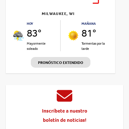
MILWAUKEE, WI
HOY
MAÑANA
83°
81°
Mayormente
Tormentas por la
soleado
tarde
PRONÓSTICO EXTENDIDO
Inscríbete a nuestro
boletín de noticias!