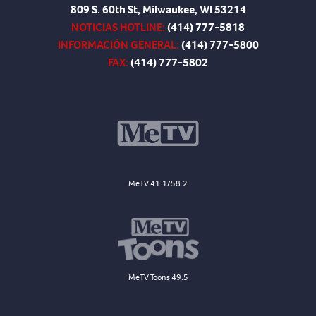
809 S. 60th St, Milwaukee, WI 53214
NOTICIAS HOTLINE:
(414) 777-5818
INFORMACIÓN GENERAL:
(414) 777-5800
FAX:
(414) 777-5802
MeTV 41.1/58.2
MeTV Toons 49.5