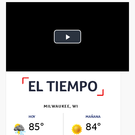
Play
Video
MILWAUKEE, WI
HOY
MAÑANA
85°
84°