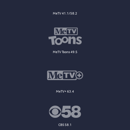
MeTV 41.1/58.2
MeTV Toons 49.5
MeTV+ 63.4
CBS 58.1