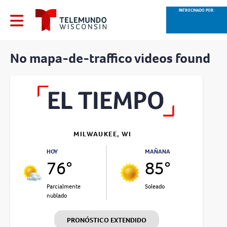
PATROCINADO POR:
No mapa-de-traffico videos found
MILWAUKEE, WI
HOY
MAÑANA
76°
85°
Parcialmente
Soleado
nublado
PRONÓSTICO EXTENDIDO