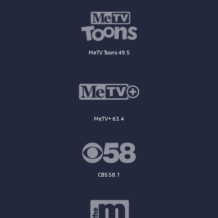
MeTV Toons 49.5
MeTV+ 63.4
CBS 58.1