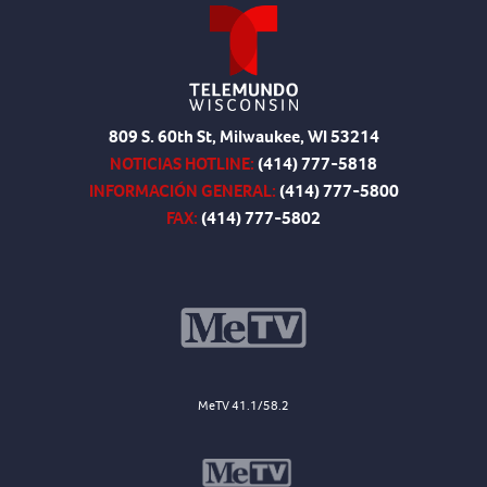
809 S. 60th St, Milwaukee, WI 53214
NOTICIAS HOTLINE:
(414) 777-5818
INFORMACIÓN GENERAL:
(414) 777-5800
FAX:
(414) 777-5802
MeTV 41.1/58.2