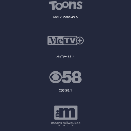
MeTV Toons 49.5
MeTV+ 63.4
CBS 58.1