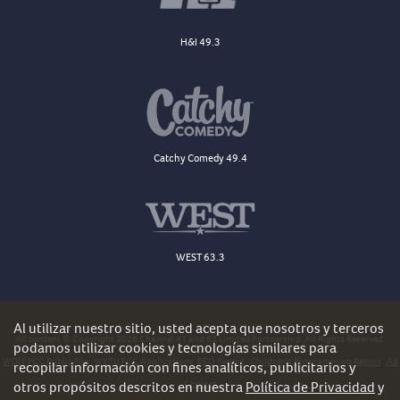
H&I 49.3
Catchy Comedy 49.4
WEST 63.3
Al utilizar nuestro sitio, usted acepta que nosotros y terceros
All content © Copyright 2026 Channel 41 and 63 Limited Partnership. All Rights Reserved.
podamos utilizar cookies y tecnologías similares para
WDJT FCC Public File
WYTU FCC Applications
EEO Report
Children's Programming Report
Ad
recopilar información con fines analíticos, publicitarios y
Choices
otros propósitos descritos en nuestra
Política de Privacidad
y