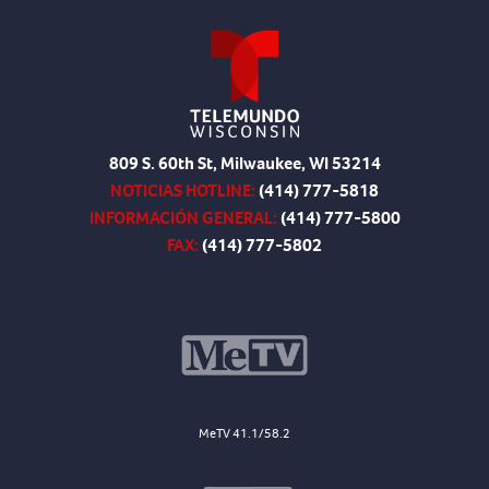
809 S. 60th St, Milwaukee, WI 53214
NOTICIAS HOTLINE:
(414) 777-5818
INFORMACIÓN GENERAL:
(414) 777-5800
FAX:
(414) 777-5802
MeTV 41.1/58.2