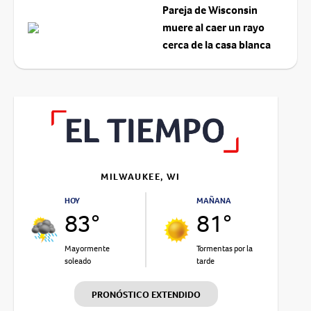
Pareja de Wisconsin
muere al caer un rayo
cerca de la casa blanca
MILWAUKEE, WI
HOY
MAÑANA
83°
81°
Mayormente
Tormentas por la
soleado
tarde
PRONÓSTICO EXTENDIDO