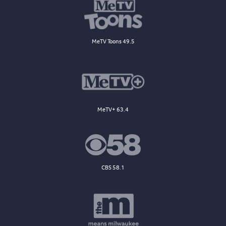
MeTV Toons 49.5
MeTV+ 63.4
CBS 58.1