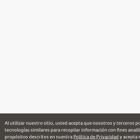
Al utilizar nuestro sitio, usted acepta que nosotros y terceros p
tecnologías similares para recopilar información con fines analít
propósitos descritos en nuestra
Política de Privacidad
y acepta 